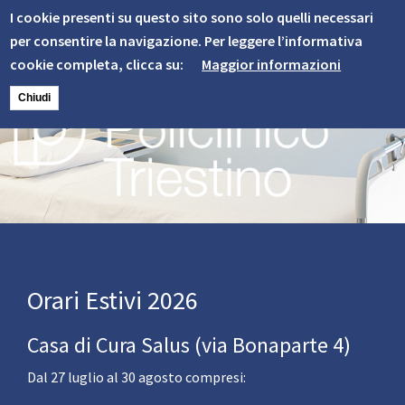
Informativa
Skip
I cookie presenti su questo sito sono solo quelli necessari
to
Cookie
per consentire la navigazione. Per leggere l’informativa
main
cookie completa, clicca su:
Maggior informazioni
content
Chiudi
Image
Orari Estivi 2026
Casa di Cura Salus (via Bonaparte 4)
Dal 27 luglio al 30 agosto compresi: