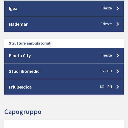
Igea
Trieste
Mademar
Trieste
Strutture ambulatoriali
Pineta City
Trieste
Studi Biomedici
TS - GO
FriulMedica
UD - PN
Capogruppo