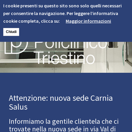
Informativa
Skip
I cookie presenti su questo sito sono solo quelli necessari
to
Cookie
per consentire la navigazione. Per leggere l’informativa
main
cookie completa, clicca su:
Maggior informazioni
content
Chiudi
Image
Attenzione: nuova sede Carnia
Salus
Informiamo la gentile clientela che ci
trovate nella nuova sede in via Val di