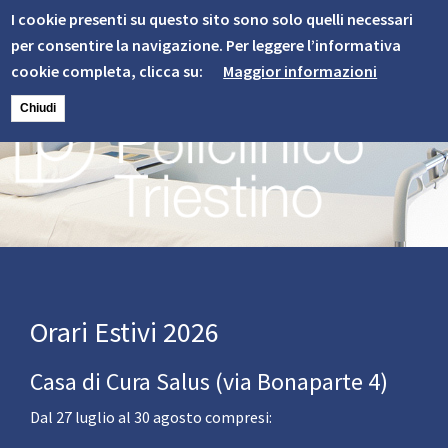
Informativa
Skip
I cookie presenti su questo sito sono solo quelli necessari
to
Cookie
per consentire la navigazione. Per leggere l’informativa
main
cookie completa, clicca su:
Maggior informazioni
content
Chiudi
Image
Orari Estivi 2026
Casa di Cura Salus (via Bonaparte 4)
Dal 27 luglio al 30 agosto compresi: