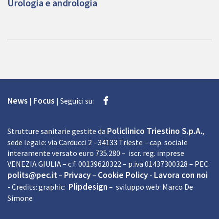
Urologia e andrologia
Facebook
News
Focus
|
|
Seguici su:
Policlinico Triestino S.p.A.
Strutture sanitarie gestite da
,
sede legale: via Carducci 2 - 34133 Trieste – cap. sociale
interamente versato euro 735.280 – iscr. reg. imprese
VENEZIA GIULIA – c.f. 00139620322 – p.iva 01437300328 – PEC:
polits@pec.it
Privacy
Cookie Policy
Lavora con noi
–
–
-
Plipdesign
- Credits: graphic:
– sviluppo web: Marco De
Simone