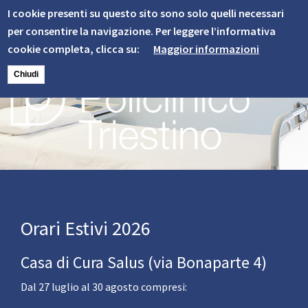
Informativa
Skip
I cookie presenti su questo sito sono solo quelli necessari
to
Cookie
per consentire la navigazione. Per leggere l’informativa
main
cookie completa, clicca su:
Maggior informazioni
content
Chiudi
Image
Orari Estivi 2026
Casa di Cura Salus (via Bonaparte 4)
Dal 27 luglio al 30 agosto compresi: