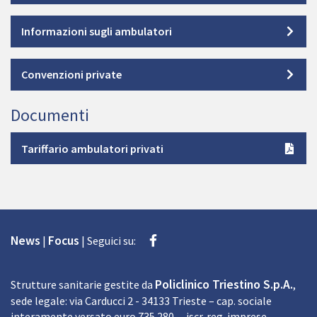
Informazioni sugli ambulatori
Convenzioni private
Documenti
Document
Tariffario ambulatori privati
Facebook
News
Focus
|
|
Seguici su:
Policlinico Triestino S.p.A.
Strutture sanitarie gestite da
,
sede legale: via Carducci 2 - 34133 Trieste – cap. sociale
interamente versato euro 735.280 – iscr. reg. imprese