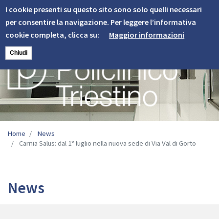
Informativa
Skip
I cookie presenti su questo sito sono solo quelli necessari
to
Cookie
per consentire la navigazione. Per leggere l’informativa
main
cookie completa, clicca su:
Maggior informazioni
content
Chiudi
Image
Home
News
Carnia Salus: dal 1° luglio nella nuova sede di Via Val di Gorto
News