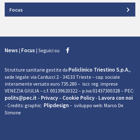
Focus
Facebook
News
Focus
|
|
Seguici su:
Policlinico Triestino S.p.A.
Strutture sanitarie gestite da
,
sede legale: via Carducci 2 - 34133 Trieste – cap. sociale
interamente versato euro 735.280 – iscr. reg. imprese
VENEZIA GIULIA – c.f. 00139620322 – p.iva 01437300328 – PEC:
polits@pec.it
Privacy
Cookie Policy
Lavora con noi
–
–
-
Plipdesign
- Credits: graphic:
– sviluppo web: Marco De
Simone