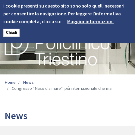
Informativa
Skip
I cookie presenti su questo sito sono solo quelli necessari
to
Cookie
per consentire la navigazione. Per leggere l’informativa
main
cookie completa, clicca su:
Maggior informazioni
content
Chiudi
Image
Home
News
Congresso "Naso d'a.mare": più internazionale che mai
News