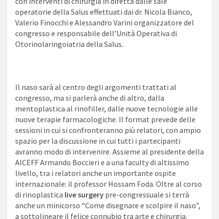
con interventi di chirurgia in diretta dalle sale
operatorie della Salus effettuati dai dr. Nicola Bianco,
Valerio Finocchi e Alessandro Varini organizzatore del
congresso e responsabile dell’Unità Operativa di
Otorinolaringoiatria della Salus.
Il naso sarà al centro degli argomenti trattati al
congresso, ma si parlerà anche di altro, dalla
mentoplastica al rinofiller, dalle nuove tecnologie alle
nuove terapie farmacologiche. Il format prevede delle
sessioni in cui si confronteranno più relatori, con ampio
spazio per la discussione in cui tutti i partecipanti
avranno modo di intervenire. Assieme al presidente della
AICEFF Armando Boccieri e a una faculty di altissimo
livello, tra i relatori anche un importante ospite
internazionale: il professor Hossam Foda. Oltre al corso
di rinoplastica
live surgery
pre-congressuale si terrà
anche un minicorso “Come disegnare e scolpire il naso”,
a sottolineare il felice connubio tra arte e chirurgia.