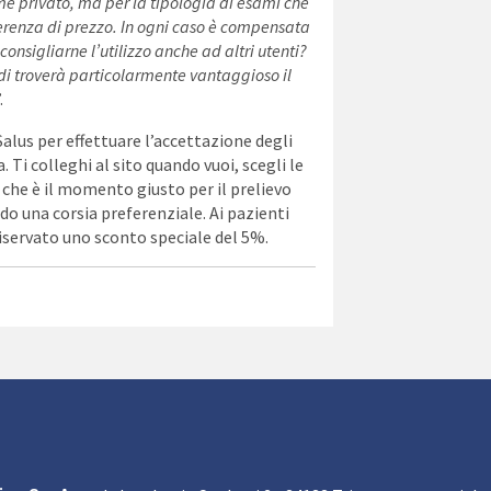
me privato, ma per la tipologia di esami che
ferenza di prezzo. In ogni caso è compensata
consigliarne l’utilizzo anche ad altri utenti?
di troverà particolarmente vantaggioso il
.
 Salus per effettuare l’accettazione degli
. Ti colleghi al sito quando vuoi, scegli le
 che è il momento giusto per il prelievo
o una corsia preferenziale. Ai pazienti
iservato uno sconto speciale del 5%.