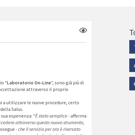
T
io “
Laboratorio On-Line
", sono già più di
’accettazione attraverso il proprio
imi a utilizzare le nuove procedure, certo
 della Salus.
a sua esperienza: “
È stato semplice -
afferma
accedere attraverso questo nuovo strumento,
rosegue
- che il servizio per ora è riservato