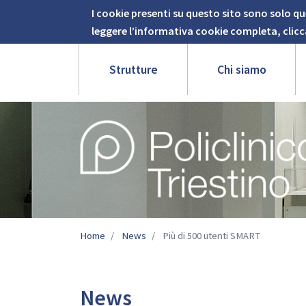
Informativa
Skip
I cookie presenti su questo sito sono solo qu
Home
to
Cookie
leggere l’informativa cookie completa, clicc
main
content
Strutture
Chi siamo
Image
Home
News
Più di 500 utenti SMART
News