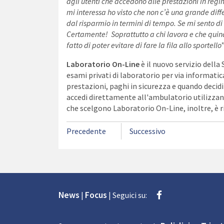
agli utenti che accedono alle prestazioni in regi
mi interessa ho visto che non c’è una grande dif
dal risparmio in termini di tempo. Se mi sento di 
Certamente! Soprattutto a chi lavora e che quin
fatto di poter evitare di fare la fila allo sportello
”
Laboratorio On-Line
è il nuovo servizio della
esami privati di laboratorio per via informatica
prestazioni, paghi in sicurezza e quando decidi
accedi direttamente all'ambulatorio utilizzand
che scelgono Laboratorio On-Line, inoltre, è r
Precedente
Successivo
Facebook
News
Focus
|
|
Seguici su: