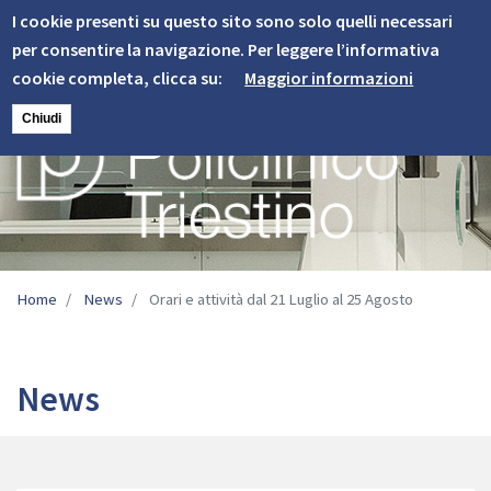
Informativa
Skip
I cookie presenti su questo sito sono solo quelli necessari
to
Cookie
per consentire la navigazione. Per leggere l’informativa
main
cookie completa, clicca su:
Maggior informazioni
content
Chiudi
Image
Home
News
Orari e attività dal 21 Luglio al 25 Agosto
News