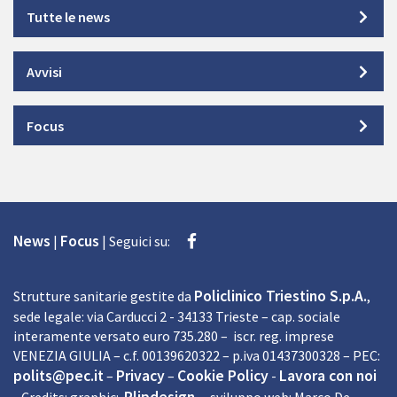
Tutte le news
Avvisi
Focus
Facebook
News
Focus
|
|
Seguici su:
Policlinico Triestino S.p.A.
Strutture sanitarie gestite da
,
sede legale: via Carducci 2 - 34133 Trieste – cap. sociale
interamente versato euro 735.280 – iscr. reg. imprese
VENEZIA GIULIA – c.f. 00139620322 – p.iva 01437300328 – PEC:
polits@pec.it
Privacy
Cookie Policy
Lavora con noi
–
–
-